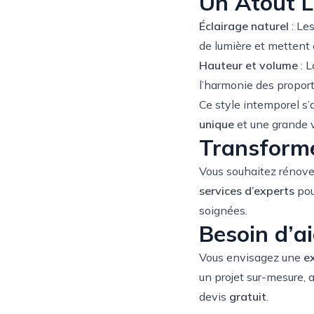
Un Atout 
Éclairage naturel
: Le
de lumière et mettent 
Hauteur et volume
: 
l’harmonie des proport
Ce style intemporel s’
unique
et une grande v
Transforme
Vous souhaitez rénover
services d’experts
pou
soignées.
Besoin d’ai
Vous envisagez une
e
un projet sur-mesure, 
devis
gratuit
.